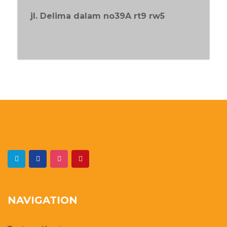
jl. Delima dalam no39A rt9 rw5
NAVIGATION