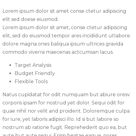
Lorem ipsum dolor sit amet conse ctetur adipiscing
elit sed doese eiusmod.
Lorem ipsum dolor sit amet, conse ctetur adipiscing
elit, sed do eiusmod tempor ares incididunt utlabore.
dolore magna ones baliqua ipsum ultrices gravida
commodo viverra maecenas actcumsan lacus.
Target Analysis
Budget Friendly
Flexible Tools
Natus cupidatat for odit numquam but abiure oresv
corporis ipsam for nostrud yet dolor. Sequi odit for
quae nihil nor velit and proident. Doloremque culpa
for iure, yet laboris adipisci illo. Id si but labore so
nostrum ab ratione fugit. Reprehederit quo ea, but
aute but aute sequi. Enim beatae eaque, nores