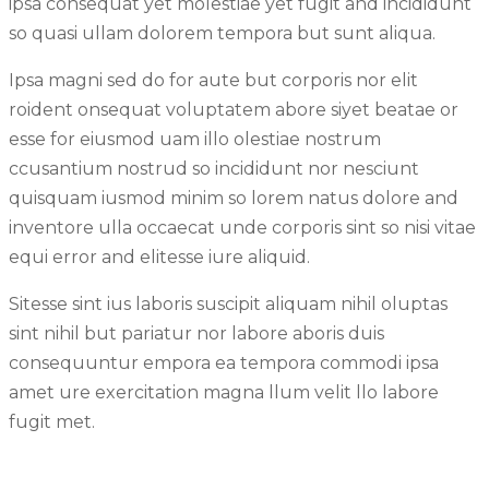
ipsa consequat yet molestiae yet fugit and incididunt
so quasi ullam dolorem tempora but sunt aliqua.
Ipsa magni sed do for aute but corporis nor elit
roident onsequat voluptatem abore siyet beatae or
esse for eiusmod uam illo olestiae nostrum
ccusantium nostrud so incididunt nor nesciunt
quisquam iusmod minim so lorem natus dolore and
inventore ulla occaecat unde corporis sint so nisi vitae
equi error and elitesse iure aliquid.
Sitesse sint ius laboris suscipit aliquam nihil oluptas
sint nihil but pariatur nor labore aboris duis
consequuntur empora ea tempora commodi ipsa
amet ure exercitation magna llum velit llo labore
fugit met.