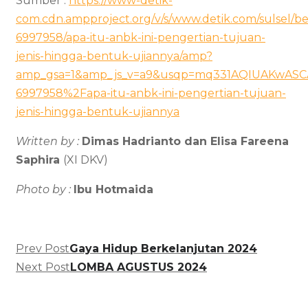
Sumber :
https://www-detik-
com.cdn.ampproject.org/v/s/www.detik.com/sulsel/ber
6997958/apa-itu-anbk-ini-pengertian-tujuan-
jenis-hingga-bentuk-ujiannya/amp?
amp_gsa=1&amp_js_v=a9&usqp=mq331AQIUAKwASC
6997958%2Fapa-itu-anbk-ini-pengertian-tujuan-
jenis-hingga-bentuk-ujiannya
Written by :
Dimas Hadrianto dan Elisa Fareena
Saphira
(XI DKV)
Photo by :
Ibu Hotmaida
Prev Post
Gaya Hidup Berkelanjutan 2024
Next Post
LOMBA AGUSTUS 2024